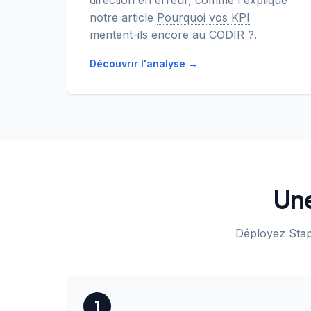
direction en erreur, comme l'explique
notre article
Pourquoi vos KPI
mentent-ils encore au CODIR ?
.
Découvrir l'analyse →
Une
Déployez Stap
1