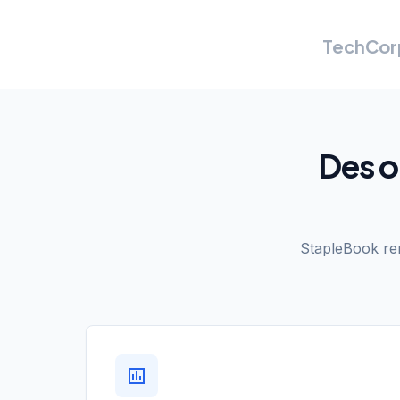
TechCor
Des o
StapleBook rem