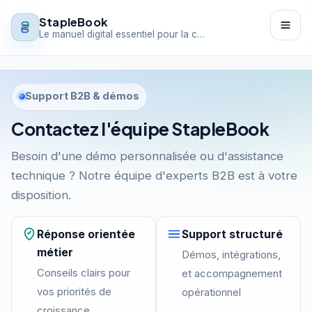
StapleBook
Le manuel digital essentiel pour la croissance de votre entreprise
Accueil
Support B2B & démos
Fonctionnalités
Contactez l'équipe StapleBook
Tarifs
Besoin d'une démo personnalisée ou d'assistance
technique ? Notre équipe d'experts B2B est à votre
Ressources
disposition.
Contact
Réponse orientée
Support structuré
métier
Démos, intégrations,
Voir les tarifs
Demander une démo
Conseils clairs pour
et accompagnement
vos priorités de
opérationnel
croissance